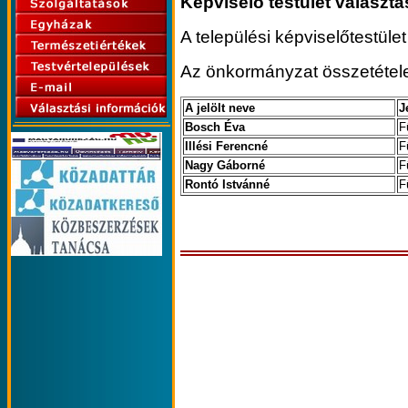
Képviselő testület választá
A települési képviselőtestület
Az önkormányzat összetétel
A jelölt neve
J
Bosch Éva
F
Illési Ferencné
F
Nagy Gáborné
F
Rontó Istvánné
F