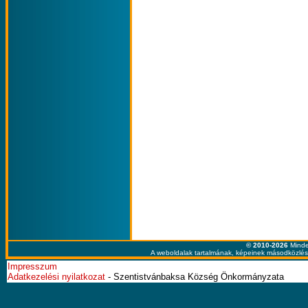
© 2010-2026
Minde
A weboldalak tartalmának, képeinek másodközlése
Impresszum
Adatkezelési nyilatkozat
- Szentistvánbaksa Község Önkormányzata