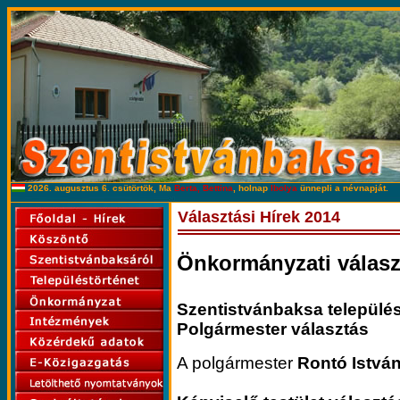
2026. augusztus 6. csütörtök, Ma
Berta, Bettina
, holnap
Ibolya
ünnepli a névnapját.
Választási Hírek 2014
Önkormányzati választ
Szentistvánbaksa települé
Polgármester választás
A polgármester
Rontó István