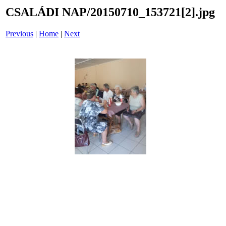
CSALÁDI NAP/20150710_153721[2].jpg
Previous
|
Home
|
Next