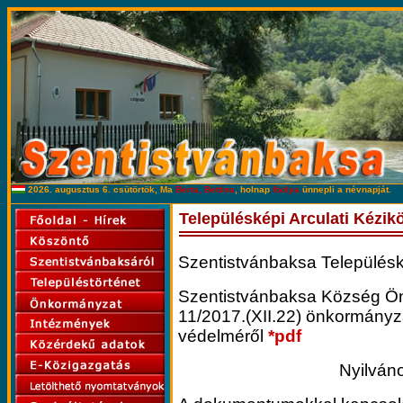
2026. augusztus 6. csütörtök, Ma
Berta, Bettina
, holnap
Ibolya
ünnepli a névnapját.
Településképi Arculati Kézik
Szentistvánbaksa Településk
Szentistvánbaksa Község Ön
11/2017.(XII.22) önkormányza
védelméről
*pdf
Nyilváno