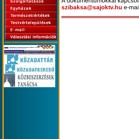
A dokumentumokkal kapcsolat
szibaksa@sajoktv.hu
e-mail