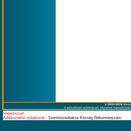
© 2010-2026
Minde
A weboldalak tartalmának, képeinek másodközlése
Impresszum
Adatkezelési nyilatkozat
- Szentistvánbaksa Község Önkormányzata